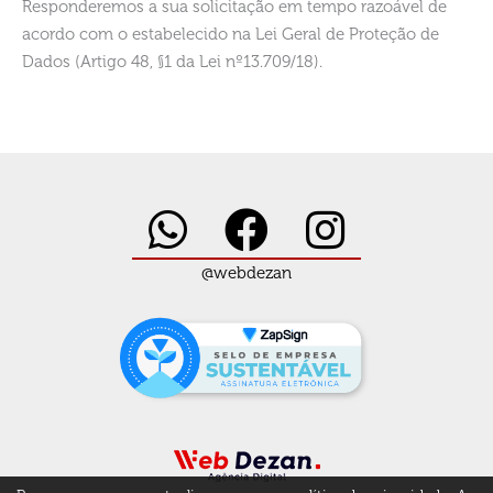
Responderemos a sua solicitação em tempo razoável de
acordo com o estabelecido na Lei Geral de Proteção de
Dados (Artigo 48, §1 da Lei nº13.709/18).
@webdezan